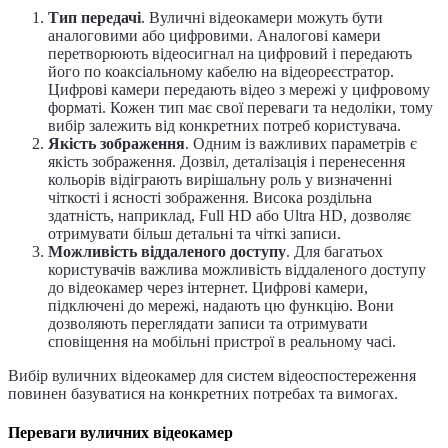
Тип передачі
. Вуличні відеокамери можуть бути
аналоговими або цифровими. Аналогові камери
перетворюють відеосигнал на цифровий і передають
його по коаксіальному кабелю на відеореєстратор.
Цифрові камери передають відео з мережі у цифровому
форматі. Кожен тип має свої переваги та недоліки, тому
вибір залежить від конкретних потреб користувача.
Якість зображення
. Одним із важливих параметрів є
якість зображення. Дозвіл, деталізація і перенесення
кольорів відіграють вирішальну роль у визначенні
чіткості і ясності зображення. Висока роздільна
здатність, наприклад, Full HD або Ultra HD, дозволяє
отримувати більш детальні та чіткі записи.
Можливість віддаленого доступу
. Для багатьох
користувачів важлива можливість віддаленого доступу
до відеокамер через інтернет. Цифрові камери,
підключені до мережі, надають цю функцію. Вони
дозволяють переглядати записи та отримувати
сповіщення на мобільні пристрої в реальному часі.
Вибір вуличних відеокамер для систем відеоспостереження
повинен базуватися на конкретних потребах та вимогах.
Переваги вуличних відеокамер