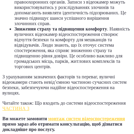
правоохоронних органів. Записи з відеокамер можуть
використовуватись у розслідуваннях злочинів та
допомагають виявляти ідентичність підозрюваних. Це
значно підвищує шанси успішного вирішення
злочинних справ.
Зниження страху та підвищення комфорту
. Наявність
вуличних відеокамер відеоспостереження створює
відчуття безпеки та комфорту для мешканців та
відвідувачів. Люди знають, що їх оточує система
спостереження, яка сприяє зниженню страху та
підвищенню рівня довіри. Це особливо важливо для
громадських місць, парків, житлових комплексів та
торгових центрів.
З урахуванням зазначених факторів та переваг, вуличні
відеокамери стають невід’ємною частиною сучасних систем
безпеки, забезпечуючи надійне відеоспостереження на
вулицях.
Читайте також: Що входить до системи відеоспостереження
ЧАСТИНА 3
Ви можете замовити
монтаж систем відеоспостереження
прямо зараз або отримати консультацію, щоб дізнатися
докладніше про послугу.