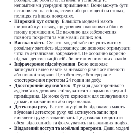
непомітними усередині приміщення. Вони можуть бути
встановлені на стінах, стелях або розміщені на столах,
полицях та інших поверхнях.
Широкий кут огляду
. Більшість моделей мають
широкий кут огляду, що дозволяє охоплювати більшу
площу приміщення. Це важливо для забезпечення
повного покриття та мінімізації сліпих зон.
Висока якість
. Сучасні моделі забезпечують високу
роздільну здатність відеозапису, що дозволяє отримувати
чіткі та деталізовані зображення. Це особливо корисно
під час ідентифікації осіб або читання номерних знаків.
Інфрачервоне підсвічування
. Воно дозволяє
записувати відео навіть за низького рівня освітленості
або повної темряви. Це забезпечує безперервне
спостереження протягом 24 годин на добу.
Двосторонній аудіозв’язок
. Функція двостороннього
аудіозв’язку дозволяє спілкуватися з людьми всередині
приміщення. Це може бути корисним для спілкування з
дітьми, вихованцями або персоналом.
Детектори руху
. Багато внутрішніх відеокамер мають
вбудовані детектори руху, які активують запис при
виявленні руху в заданій зоні. Це дозволяє скоротити
обсяг відеозаписів та фокусуватись на важливих подіях.
Віддалений доступ та мобільні програми
. Деякі моделі