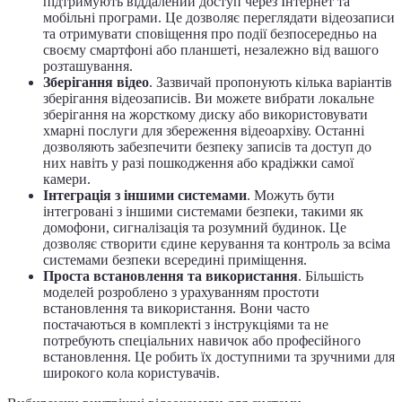
підтримують віддалений доступ через Інтернет та
мобільні програми. Це дозволяє переглядати відеозаписи
та отримувати сповіщення про події безпосередньо на
своєму смартфоні або планшеті, незалежно від вашого
розташування.
Зберігання відео
. Зазвичай пропонують кілька варіантів
зберігання відеозаписів. Ви можете вибрати локальне
зберігання на жорсткому диску або використовувати
хмарні послуги для збереження відеоархіву. Останні
дозволяють забезпечити безпеку записів та доступ до
них навіть у разі пошкодження або крадіжки самої
камери.
Інтеграція з іншими системами
. Можуть бути
інтегровані з іншими системами безпеки, такими як
домофони, сигналізація та розумний будинок. Це
дозволяє створити єдине керування та контроль за всіма
системами безпеки всередині приміщення.
Проста встановлення та використання
. Більшість
моделей розроблено з урахуванням простоти
встановлення та використання. Вони часто
постачаються в комплекті з інструкціями та не
потребують спеціальних навичок або професійного
встановлення. Це робить їх доступними та зручними для
широкого кола користувачів.