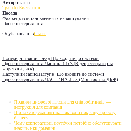
Автор статті
:
Травкін Костянтин
Посада
:
Фахівець із встановлення та налаштування
відеоспостереження
Опубліковано в
Статті
Навігація записів
Попередній запис
Назад
Що входить до системи
відеоспостереження. Частина 1 із 3 (Відеореєстратор та
жорсткий диск)
Наступний запис
Наступн.
Що входить до системи
відеоспостереження. ЧАСТИНА 3 з 3 (Монітори та ДБЖ)
Недавні записи
Правила цифрової гігієни для співробітників —
інструкція для компаній
Що таке відеоаналітика і як вона покращує роботу
бізнесу
Чому корпоративні ноутбуки потрібно обслуговувати
інакше, ніж домашні