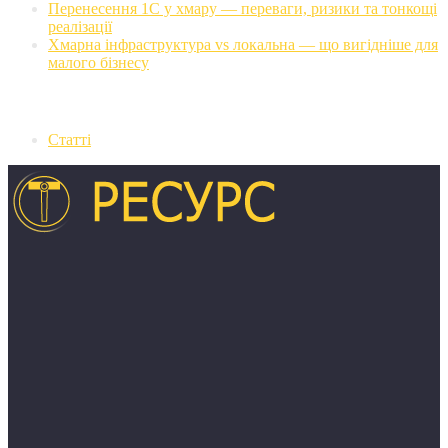
Перенесення 1С у хмару — переваги, ризики та тонкощі
реалізації
Хмарна інфраструктура vs локальна — що вигідніше для
малого бізнесу
Категорії
Статті