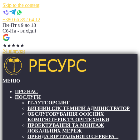
Skip to the content
+380 66 892 64 12
Пн-Пт з 9 до 18
Сб-Нд - вихідні
★
★
★
★
★
24 відгуки
МЕНЮ
RESIT
RESIT
ПРО НАС
ПОСЛУГИ
IT-АУТСОРСИНГ
ВИЇЗНИЙ СИСТЕМНИЙ АДМІНІСТРАТОР
ОБСЛУГОВУВАННЯ ОФІСНИХ
КОМП’ЮТЕРІВ ТА ОРГТЕХНІКИ
ПРОЕКТУВАННЯ ТА МОНТАЖ
ЛОКАЛЬНИХ МЕРЕЖ
ОРЕНДА ВІРТУАЛЬНОГО СЕРВЕРА –