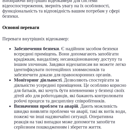
Вибираючи внутрішні відеокамери для системи
відеоспостереження, зверніть увагу на їх особливості,
функціональність та відповідність вашим потребам у сфері
безпеки.
Основні переваги
Переваги внутрішніх відеокамер:
Забезпечення безпеки
. Є надійним засобом безпеки
всередині приміщень. Вони допомагають запобігати
крадіжкам, вандалізму, несанкціонованому доступу та
іншим злочинам. Завдяки відеозаписам ви можете легко
ідентифікувати потенційних зловмисників та
забезпечити докази для правоохоронних органів.
Моніторинг діяльності
. Дозволяють спостерігати за
діяльністю усередині приміщення. Це особливо корисно
для батьків, які хочуть бути впевненими у безпеці своїх
дітей або для роботодавців, які бажають контролювати
робочі процеси та дисципліну співробітників.
Визначення проблем та аварій
. Дають можливість
швидко виявляти проблеми чи аварії, такі як витік води,
пожежі чи інші надзвичайні ситуації. Оперативна
реакція на такі випадки може допомогти запобігти
серйозним пошкодженням і зберегти життя.