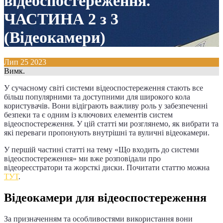
відеоспостереження.
ЧАСТИНА 2 з 3
(Відеокамери)
Лип
25
2023
Вимк.
У сучасному світі системи відеоспостереження стають все
більш популярними та доступними для широкого кола
користувачів. Вони відіграють важливу роль у забезпеченні
безпеки та є одним із ключових елементів систем
відеоспостереження. У цій статті ми розглянемо, як вибрати та
які переваги пропонують внутрішні та вуличні відеокамери.
У першій частині статті на тему «Що входить до системи
відеоспостереження» ми вже розповідали про
відеореєстратори та жорсткі диски. Почитати статтю можна
ТУТ
.
Відеокамери для відеоспостереження
За призначенням та особливостями використання вони