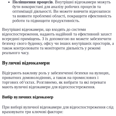
Поліпшення процесів
. Внутрішні відеокамери можуть
бути використані для аналізу робочих процесів та
оптимізації діяльності. Ви можете вивчити відеозаписи
та виявити проблемні області, покращити ефективність
роботи та підвищити продуктивність.
Внутрішні відеокамери, що входять до системи
відеоспостереження, надають надійний та ефективний захист
всередині приміщень. З їх допомогою ви можете забезпечити
безпеку свого будинку, офісу чи інших внутрішніх просторів, а
також контролювати та моніторити діяльність у режимі
реального часу.
Вуличні відеокамери
Відіграють важливу роль у забезпеченні безпеки на вулицях,
приватних домоволодіннях, а також на промислових і
торгових об’єктах. Розглянемо, як вибрати та які переваги
мають вуличні відеокамери для відеоспостереження.
Вибір вуличних відеокамер
При виборі вуличної відеокамери для відеоспостереження слід
враховувати три ключові фактори: