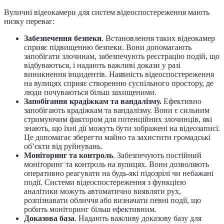
Вуличні відеокамери для систем відеоспостереження мають
низку переваг:
Забезпечення безпеки
. Встановлення таких відеокамер
сприяє підвищенню безпеки. Вони допомагають
запобігати злочинам, забезпечують реєстрацію подій, що
відбуваються, і надають важливі докази у разі
виникнення інцидентів. Наявність відеоспостереження
на вулицях сприяє створенню суспільного простору, де
люди почуваються більш захищеними.
Запобігання крадіжкам та вандалізму.
Ефективно
запобігають крадіжкам та вандалізму. Вони є сильним
стримуючим фактором для потенційних злочинців, які
знають, що їхні дії можуть бути зображені на відеозаписі.
Це допомагає зберегти майно та захистити громадські
об’єкти від руйнувань.
Моніторинг та контроль
. Забезпечують постійний
моніторинг та контроль на вулицях. Вони дозволяють
оперативно реагувати на будь-які підозрілі чи небажані
події. Системи відеоспостереження з функцією
аналітики можуть автоматично виявляти рух,
розпізнавати обличчя або визначати певні події, що
робить моніторинг більш ефективним.
Доказова база
. Надають важливу доказову базу для