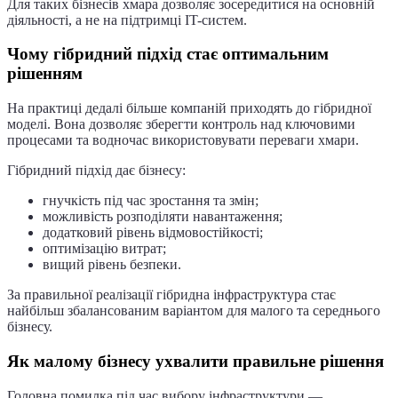
Для таких бізнесів хмара дозволяє зосередитися на основній
діяльності, а не на підтримці IT-систем.
Чому гібридний підхід стає оптимальним
рішенням
На практиці дедалі більше компаній приходять до гібридної
моделі. Вона дозволяє зберегти контроль над ключовими
процесами та водночас використовувати переваги хмари.
Гібридний підхід дає бізнесу:
гнучкість під час зростання та змін;
можливість розподіляти навантаження;
додатковий рівень відмовостійкості;
оптимізацію витрат;
вищий рівень безпеки.
За правильної реалізації гібридна інфраструктура стає
найбільш збалансованим варіантом для малого та середнього
бізнесу.
Як малому бізнесу ухвалити правильне рішення
Головна помилка під час вибору інфраструктури —