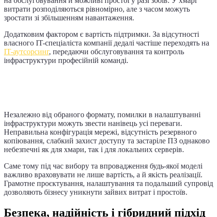
на обслуговування й можливі простої у разі збоїв. У хмарі
витрати розподіляються рівномірно, але з часом можуть
зростати зі збільшенням навантаження.
Додатковим фактором є вартість підтримки. За відсутності
власного IT-спеціаліста компанії дедалі частіше переходять на
IT-аутсорсинг
, передаючи обслуговування та контроль
інфраструктури професійній команді.
Чому без професійного налаштування
обидві моделі втрачають ефективність
Незалежно від обраного формату, помилки в налаштуванні
інфраструктури можуть звести нанівець усі переваги.
Неправильна конфігурація мережі, відсутність резервного
копіювання, слабкий захист доступу та застаріле ПЗ однаково
небезпечні як для хмари, так і для локальних серверів.
Саме тому під час вибору та впровадження будь-якої моделі
важливо враховувати не лише вартість, а й якість реалізації.
Грамотне проєктування, налаштування та подальший супровід
дозволяють бізнесу уникнути зайвих витрат і простоїв.
Безпека, надійність і гібридний підхід