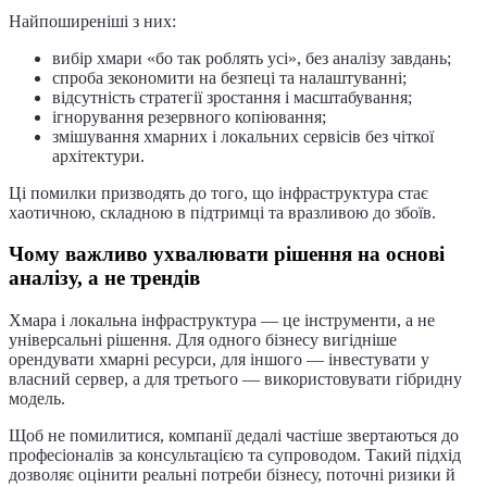
Найпоширеніші з них:
вибір хмари «бо так роблять усі», без аналізу завдань;
спроба зекономити на безпеці та налаштуванні;
відсутність стратегії зростання і масштабування;
ігнорування резервного копіювання;
змішування хмарних і локальних сервісів без чіткої
архітектури.
Ці помилки призводять до того, що інфраструктура стає
хаотичною, складною в підтримці та вразливою до збоїв.
Чому важливо ухвалювати рішення на основі
аналізу, а не трендів
Хмара і локальна інфраструктура — це інструменти, а не
універсальні рішення. Для одного бізнесу вигідніше
орендувати хмарні ресурси, для іншого — інвестувати у
власний сервер, а для третього — використовувати гібридну
модель.
Щоб не помилитися, компанії дедалі частіше звертаються до
професіоналів за консультацією та супроводом. Такий підхід
дозволяє оцінити реальні потреби бізнесу, поточні ризики й