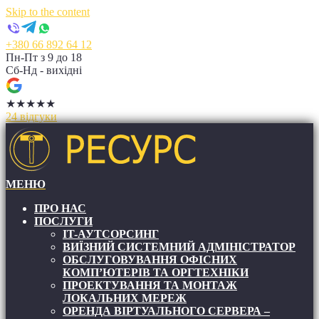
Skip to the content
+380 66 892 64 12
Пн-Пт з 9 до 18
Сб-Нд - вихідні
★
★
★
★
★
24 відгуки
МЕНЮ
RESIT
RESIT
ПРО НАС
ПОСЛУГИ
IT-АУТСОРСИНГ
ВИЇЗНИЙ СИСТЕМНИЙ АДМІНІСТРАТОР
ОБСЛУГОВУВАННЯ ОФІСНИХ
КОМП’ЮТЕРІВ ТА ОРГТЕХНІКИ
ПРОЕКТУВАННЯ ТА МОНТАЖ
ЛОКАЛЬНИХ МЕРЕЖ
ОРЕНДА ВІРТУАЛЬНОГО СЕРВЕРА –