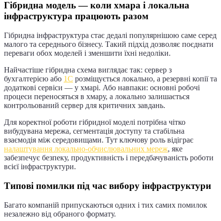
Гібридна модель — коли хмара і локальна
інфраструктура працюють разом
Гібридна інфраструктура стає дедалі популярнішою саме серед
малого та середнього бізнесу. Такий підхід дозволяє поєднати
переваги обох моделей і зменшити їхні недоліки.
Найчастіше гібридна схема виглядає так: сервер з
бухгалтерією або
1С
розміщується локально, а резервні копії та
додаткові сервіси — у хмарі. Або навпаки: основні робочі
процеси переносяться в хмару, а локально залишається
контрольований сервер для критичних завдань.
Для коректної роботи гібридної моделі потрібна чітко
вибудувана мережа, сегментація доступу та стабільна
взаємодія між середовищами. Тут ключову роль відіграє
налаштування локально-обчислювальних мереж
, яке
забезпечує безпеку, продуктивність і передбачуваність роботи
всієї інфраструктури.
Типові помилки під час вибору інфраструктури
Багато компаній припускаються одних і тих самих помилок
незалежно від обраного формату.