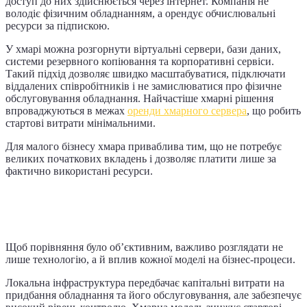
доступ до них здійснюється через інтернет. Компанія не
володіє фізичним обладнанням, а орендує обчислювальні
ресурси за підпискою.
У хмарі можна розгорнути віртуальні сервери, бази даних,
системи резервного копіювання та корпоративні сервіси.
Такий підхід дозволяє швидко масштабуватися, підключати
віддалених співробітників і не замислюватися про фізичне
обслуговування обладнання. Найчастіше хмарні рішення
впроваджуються в межах
оренди хмарного сервера
, що робить
стартові витрати мінімальними.
Для малого бізнесу хмара приваблива тим, що не потребує
великих початкових вкладень і дозволяє платити лише за
фактично використані ресурси.
Ключові відмінності між хмарою та
локальною інфраструктурою
Щоб порівняння було об’єктивним, важливо розглядати не
лише технологію, а й вплив кожної моделі на бізнес-процеси.
Локальна інфраструктура передбачає капітальні витрати на
придбання обладнання та його обслуговування, але забезпечує