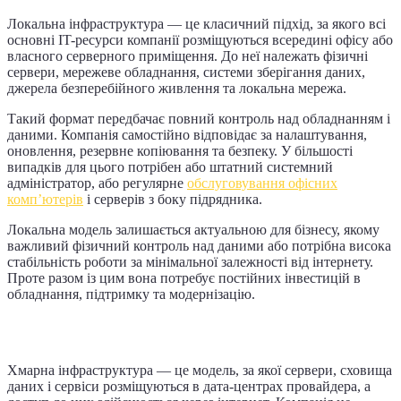
Локальна інфраструктура — це класичний підхід, за якого всі
основні IT-ресурси компанії розміщуються всередині офісу або
власного серверного приміщення. До неї належать фізичні
сервери, мережеве обладнання, системи зберігання даних,
джерела безперебійного живлення та локальна мережа.
Такий формат передбачає повний контроль над обладнанням і
даними. Компанія самостійно відповідає за налаштування,
оновлення, резервне копіювання та безпеку. У більшості
випадків для цього потрібен або штатний системний
адміністратор, або регулярне
обслуговування офісних
комп’ютерів
і серверів з боку підрядника.
Локальна модель залишається актуальною для бізнесу, якому
важливий фізичний контроль над даними або потрібна висока
стабільність роботи за мінімальної залежності від інтернету.
Проте разом із цим вона потребує постійних інвестицій в
обладнання, підтримку та модернізацію.
Що таке хмарна інфраструктура
Хмарна інфраструктура — це модель, за якої сервери, сховища
даних і сервіси розміщуються в дата-центрах провайдера, а