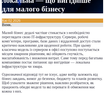
локальна — що вигідніше
для малого бізнесу
Кві
02
2026
Вимк.
Малий бізнес дедалі частіше стикається з необхідністю
переглядати свою IT-інфраструктуру. Сервери, робочі
комп’ютери, програми, бази даних і віддалений доступ стали
критично важливими для щоденної роботи. При цьому
класична модель із сервером в офісі поступово поступається
місцем хмарним рішенням, які обіцяють гнучкість,
масштабованість і зниження витрат. Саме тому перед багатьма
компаніями постає питання: що вигідніше — локальна
інфраструктура чи хмара.
Однозначної відповіді тут не існує, адже вибір залежить від
бізнес-завдань, вимог до безпеки, бюджету та планів розвитку.
Щоб ухвалити зважене рішення, важливо розібратися, як
працюють обидві моделі та які переваги й обмеження має
кожна з них.
Що таке локальна IT-інфраструктура