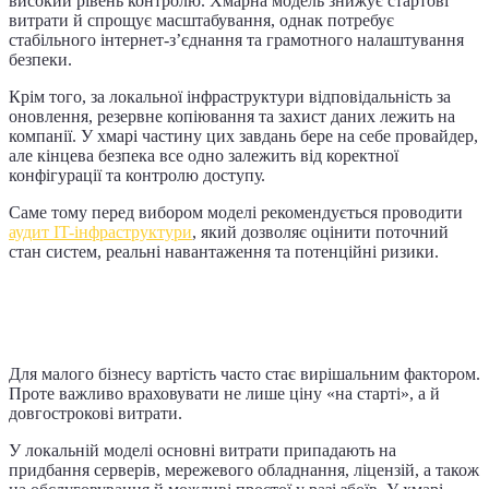
високий рівень контролю. Хмарна модель знижує стартові
витрати й спрощує масштабування, однак потребує
стабільного інтернет-з’єднання та грамотного налаштування
безпеки.
Крім того, за локальної інфраструктури відповідальність за
оновлення, резервне копіювання та захист даних лежить на
компанії. У хмарі частину цих завдань бере на себе провайдер,
але кінцева безпека все одно залежить від коректної
конфігурації та контролю доступу.
Саме тому перед вибором моделі рекомендується проводити
аудит IT-інфраструктури
, який дозволяє оцінити поточний
стан систем, реальні навантаження та потенційні ризики.
Фінансовий аспект — як формуються
витрати
Для малого бізнесу вартість часто стає вирішальним фактором.
Проте важливо враховувати не лише ціну «на старті», а й
довгострокові витрати.
У локальній моделі основні витрати припадають на
придбання серверів, мережевого обладнання, ліцензій, а також