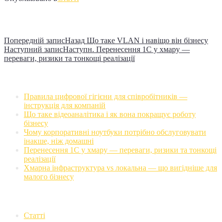
Навігація записів
Попередній запис
Назад
Що таке VLAN і навіщо він бізнесу
Наступний запис
Наступн.
Перенесення 1С у хмару —
переваги, ризики та тонкощі реалізації
Недавні записи
Правила цифрової гігієни для співробітників —
інструкція для компаній
Що таке відеоаналітика і як вона покращує роботу
бізнесу
Чому корпоративні ноутбуки потрібно обслуговувати
інакше, ніж домашні
Перенесення 1С у хмару — переваги, ризики та тонкощі
реалізації
Хмарна інфраструктура vs локальна — що вигідніше для
малого бізнесу
Категорії
Статті