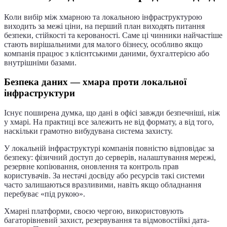
Коли вибір між хмарною та локальною інфраструктурою
виходить за межі ціни, на перший план виходять питання
безпеки, стійкості та керованості. Саме ці чинники найчастіше
стають вирішальними для малого бізнесу, особливо якщо
компанія працює з клієнтськими даними, бухгалтерією або
внутрішніми базами.
Безпека даних — хмара проти локальної
інфраструктури
Існує поширена думка, що дані в офісі завжди безпечніші, ніж
у хмарі. На практиці все залежить не від формату, а від того,
наскільки грамотно вибудувана система захисту.
У локальній інфраструктурі компанія повністю відповідає за
безпеку: фізичний доступ до серверів, налаштування мережі,
резервне копіювання, оновлення та контроль прав
користувачів. За нестачі досвіду або ресурсів такі системи
часто залишаються вразливими, навіть якщо обладнання
перебуває «під рукою».
Хмарні платформи, своєю чергою, використовують
багаторівневий захист, резервування та відмовостійкі дата-