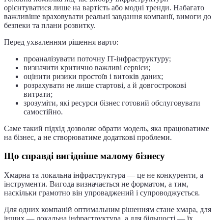
орієнтуватися лише на вартість або модні тренди. Набагато
важливіше враховувати реальні завдання компанії, вимоги до
безпеки та плани розвитку.
Перед ухваленням рішення варто:
проаналізувати поточну IT-інфраструктуру;
визначити критично важливі сервіси;
оцінити ризики простоїв і витоків даних;
розрахувати не лише стартові, а й довгострокові
витрати;
зрозуміти, які ресурси бізнес готовий обслуговувати
самостійно.
Саме такий підхід дозволяє обрати модель, яка працюватиме
на бізнес, а не створюватиме додаткові проблеми.
Що справді вигідніше малому бізнесу
Хмарна та локальна інфраструктура — це не конкуренти, а
інструменти. Вигода визначається не форматом, а тим,
наскільки грамотно він упроваджений і супроводжується.
Для одних компаній оптимальним рішенням стане хмара, для
інших — локальна інфраструктура, а для більшості — їх