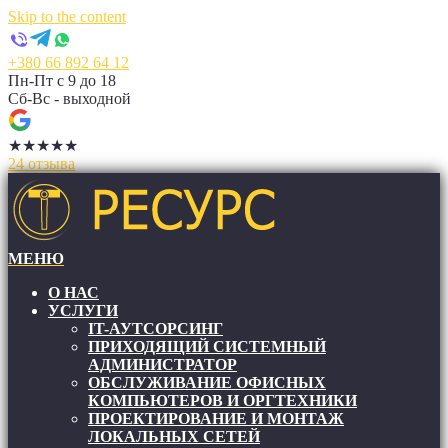
Skip to the content
+380 66 892 64 12
Пн-Пт с 9 до 18
Сб-Вс - выходной
★
★
★
★
★
24 отзыва
МЕНЮ
RESIT
RESIT
О НАС
УСЛУГИ
IT-АУТСОРСИНГ
ПРИХОДЯЩИЙ СИСТЕМНЫЙ
АДМИНИСТРАТОР
ОБСЛУЖИВАНИЕ ОФИСНЫХ
КОМПЬЮТЕРОВ И ОРГТЕХНИКИ
ПРОЕКТИРОВАНИЕ И МОНТАЖ
ЛОКАЛЬНЫХ СЕТЕЙ