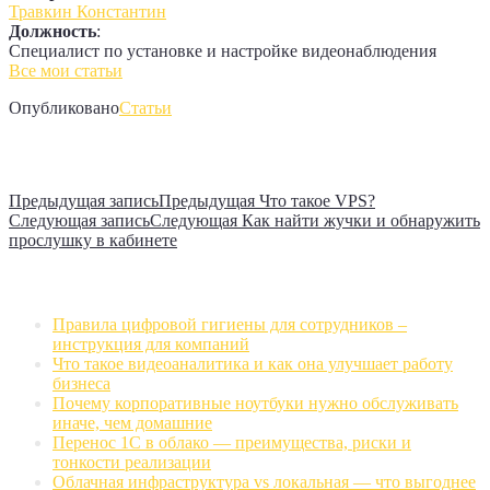
Травкин Константин
Должность
:
Специалист по установке и настройке видеонаблюдения
Все мои статьи
Опубликовано
Статьи
Навигация по записям
Предыдущая запись
Предыдущая
Что такое VPS?
Следующая запись
Следующая
Как найти жучки и обнаружить
прослушку в кабинете
Свежие записи
Правила цифровой гигиены для сотрудников –
инструкция для компаний
Что такое видеоаналитика и как она улучшает работу
бизнеса
Почему корпоративные ноутбуки нужно обслуживать
иначе, чем домашние
Перенос 1С в облако — преимущества, риски и
тонкости реализации
Облачная инфраструктура vs локальная — что выгоднее