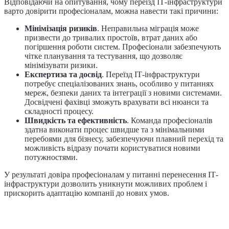
Відповідаючи на опитування, чому переїзд ІТ-інфраструктури
варто довірити професіоналам, можна навести такі причини:
Мінімізація ризиків
. Неправильна міграція може
призвести до тривалих простоїв, втрат даних або
погіршення роботи систем. Професіонали забезпечують
чітке планування та тестування, що дозволяє
мінімізувати ризики.
Експертиза та досвід
. Переїзд ІТ-інфраструктури
потребує спеціалізованих знань, особливо у питаннях
мереж, безпеки даних та інтеграції з новими системами.
Досвідчені фахівці зможуть врахувати всі нюанси та
складності процесу.
Швидкість та ефективність
. Команда професіоналів
здатна виконати процес швидше та з мінімальними
перебоями для бізнесу, забезпечуючи плавний перехід та
можливість відразу почати користуватися новими
потужностями.
У результаті довіра професіоналам у питанні перенесення ІТ-
інфраструктури дозволить уникнути можливих проблем і
прискорить адаптацію компанії до нових умов.
Складність процесу міграції