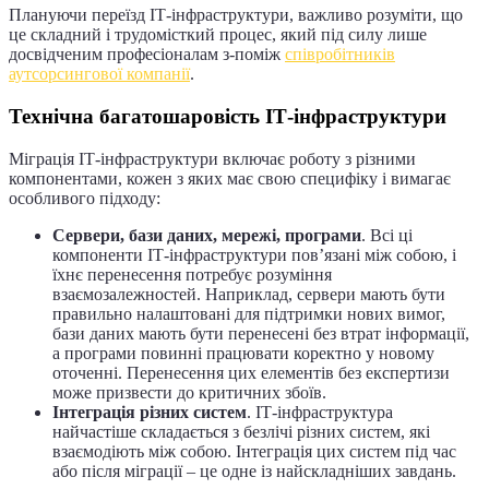
Плануючи переїзд ІТ-інфраструктури, важливо розуміти, що
це складний і трудомісткий процес, який під силу лише
досвідченим професіоналам з-поміж
співробітників
аутсорсингової компанії
.
Технічна багатошаровість ІТ-інфраструктури
Міграція ІТ-інфраструктури включає роботу з різними
компонентами, кожен з яких має свою специфіку і вимагає
особливого підходу:
Сервери, бази даних, мережі, програми
. Всі ці
компоненти ІТ-інфраструктури пов’язані між собою, і
їхнє перенесення потребує розуміння
взаємозалежностей. Наприклад, сервери мають бути
правильно налаштовані для підтримки нових вимог,
бази даних мають бути перенесені без втрат інформації,
а програми повинні працювати коректно у новому
оточенні. Перенесення цих елементів без експертизи
може призвести до критичних збоїв.
Інтеграція різних систем
. ІТ-інфраструктура
найчастіше складається з безлічі різних систем, які
взаємодіють між собою. Інтеграція цих систем під час
або після міграції – це одне із найскладніших завдань.