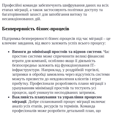
Професійні команди забезпечують шифрування даних на всіх
етапах міграції, а також застосовують політики доступу та
багаторівневий захист для запобігання витоку та
несанкціонованих дій.
Безперервність бізнес-процесів
Підтримка безперервності бізнес-процесів під час міграції – це
ключове завдання, від якого залежить успіх всього процесу:
Вимоги до мінімізації простоїв та відмов системи
. Час
простою системи може спричинити великі фінансові
втрати для компанії, особливо якщо її діяльність
безпосередньо залежить від функціонування ІТ-
інфраструктури. Наприклад, у роздрібній торгівлі,
затримки в обробці замовлень через відсутність системи
можуть призвести до невдоволення клієнтів і втрат
прибутку. Професіонали розробляють плани міграції з
урахуванням мінімізації простоїв та тестують усі
процеси, щоб уникнути несподіваних затримок.
Важливість планування та управління процесом
міграції
. Добре спланований процес міграції включає
аналіз усіх етапів, ресурсів та термінів. Команда
професіоналів може розробити детальний план, що