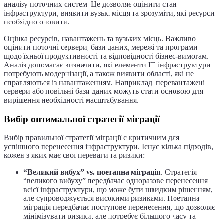
аналізу поточних систем. Це дозволяє оцінити стан
інфраструктури, виявити вузькі місця та зрозуміти, які ресурси
необхідно оновити.
Оцінка ресурсів, навантажень та вузьких місць. Важливо
оцінити поточні сервери, бази даних, мережі та програми
щодо їхньої продуктивності та відповідності бізнес-вимогам.
Аналіз допомагає визначити, які елементи ІТ-інфраструктури
потребують модернізації, а також виявити області, які не
справляються із навантаженням. Наприклад, перевантажені
сервери або повільні бази даних можуть стати основою для
вирішення необхідності масштабування.
Вибір оптимальної стратегії міграції
Вибір правильної стратегії міграції є критичним для
успішного перенесення інфраструктури. Існує кілька підходів,
кожен з яких має свої переваги та ризики:
“Великий вибух” vs. поетапна міграція
. Стратегія
“великого вибуху” передбачає одноразове перенесення
всієї інфраструктури, що може бути швидким рішенням,
але супроводжується високими ризиками. Поетапна
міграція передбачає поступове перенесення, що дозволяє
мінімізувати ризики, але потребує більшого часу та