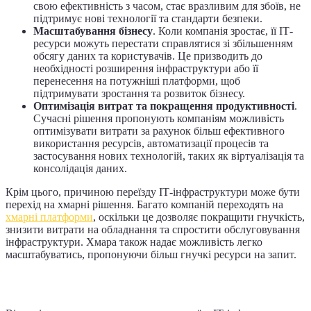
свою ефективність з часом, стає вразливим для збоїв, не
підтримує нові технології та стандарти безпеки.
Масштабування бізнесу
. Коли компанія зростає, її ІТ-
ресурси можуть перестати справлятися зі збільшенням
обсягу даних та користувачів. Це призводить до
необхідності розширення інфраструктури або її
перенесення на потужніші платформи, щоб
підтримувати зростання та розвиток бізнесу.
Оптимізація витрат та покращення продуктивності
.
Сучасні рішення пропонують компаніям можливість
оптимізувати витрати за рахунок більш ефективного
використання ресурсів, автоматизації процесів та
застосування нових технологій, таких як віртуалізація та
консолідація даних.
Крім цього, причиною переїзду ІТ-інфраструктури може бути
перехід на хмарні рішення. Багато компаній переходять на
хмарні платформи
, оскільки це дозволяє покращити гнучкість,
знизити витрати на обладнання та спростити обслуговування
інфраструктури. Хмара також надає можливість легко
масштабуватись, пропонуючи більш гнучкі ресурси на запит.
Чому це завдання для професіоналів