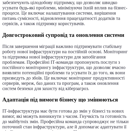
забезпечують цілодобову підтримку, що дозволяє швидко
усувати будь-які проблеми, мінімізуючи їхній вплив на бізнес-
процеси. Це включає налаштування системи, вирішення
питань сумісності, відновлення працездатності додатків та
сервісів, а також підтримку користувачів.
Довгостроковий супровід та оновлення системи
Після завершення міграції важливо підтримувати стабільну
роботу нової інфраструктури на постійній основі. Моніторинг
та підтримка нової інфраструктури для запобігання
проблемам. Професійні ІТ-команди пропонують послуги з
постійного моніторингу інфраструктури, що дозволяє вчасно
виявляти потенційні проблеми та усувати їх до того, як вони
призведуть до збоїв. Це включає моніторинг продуктивності
серверів, мереж, баз даних та програм, а також оновлення
систем безпеки для захисту від кіберзагроз.
Адаптація під вимоги бізнесу що змінюються
ІТ-інфраструктура має бути готова до змін у бізнесі та нових
вимог, які можуть виникнути з часом. Гнучкість та готовність
до майбутніх змін. Професійна команда супроводжує не тільки
поточний стан інфраструктури, але й допомагає адаптувати її