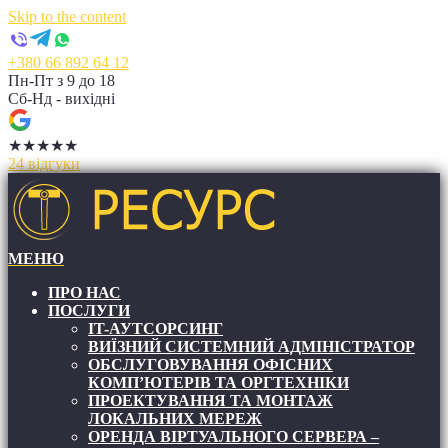
Skip to the content
+380 66 892 64 12
Пн-Пт з 9 до 18
Сб-Нд - вихідні
★
★
★
★
★
24 відгуки
МЕНЮ
RESIT
RESIT
ПРО НАС
ПОСЛУГИ
IT-АУТСОРСИНГ
ВИЇЗНИЙ СИСТЕМНИЙ АДМІНІСТРАТОР
ОБСЛУГОВУВАННЯ ОФІСНИХ
КОМП’ЮТЕРІВ ТА ОРГТЕХНІКИ
ПРОЕКТУВАННЯ ТА МОНТАЖ
ЛОКАЛЬНИХ МЕРЕЖ
ОРЕНДА ВІРТУАЛЬНОГО СЕРВЕРА –