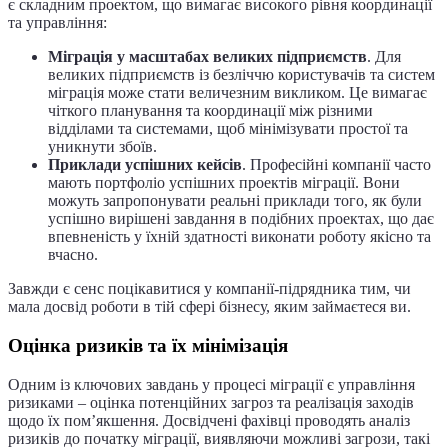
є складним проектом, що вимагає високого рівня координації
та управління:
Міграція у масштабах великих підприємств
. Для
великих підприємств із безліччю користувачів та систем
міграція може стати величезним викликом. Це вимагає
чіткого планування та координації між різними
відділами та системами, щоб мінімізувати простої та
уникнути збоїв.
Приклади успішних кейсів
. Професійні компанії часто
мають портфоліо успішних проектів міграції. Вони
можуть запропонувати реальні приклади того, як були
успішно вирішені завдання в подібних проектах, що дає
впевненість у їхній здатності виконати роботу якісно та
вчасно.
Завжди є сенс поцікавитися у компанії-підрядника тим, чи
мала досвід роботи в тій сфері бізнесу, яким займаєтеся ви.
Оцінка ризиків та їх мінімізація
Одним із ключових завдань у процесі міграції є управління
ризиками – оцінка потенційних загроз та реалізація заходів
щодо їх пом’якшення. Досвідчені фахівці проводять аналіз
ризиків до початку міграції, виявляючи можливі загрози, такі