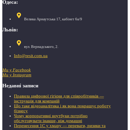
Одеса:
Велика Арнаутська 17, кабінет 6а/9
Львів:
вул. Вернадського, 2.
Info@resit.com.ua
Ми у Facebook
Ми у Instagram
Недавні записи
Правила цифрової гігієни для співробітників —
інструкція для компаній
Що таке відеоаналітика і як вона покращує роботу
бізнесу
Чому корпоративні ноутбуки потрібно
обслуговувати інакше, ніж домашні
Перенесення 1С у хмару — переваги, ризики та