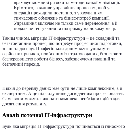
враховує можливі ризики та методи їхньої мінімізації.
Крім того, важливе управління процесом, щоб усі
операції проходили поетапно, з урахуванням
тимчасових обмежень та бізнес-потреб компанії.
Управління включає не тільки саме перенесення, а й
подальше тестування та підтримку на новому місці.
Таким чином, міграція ІТ-інфраструктури – це складний та
багатоетапний процес, що потребує професійної підготовки,
знань та досвіду. Професіонали допоможуть уникнути
серйозних ризиків, пов’язаних із втратою даних, безпекою та
безперервністю роботи бізнесу, забезпечуючи плавний та
безпечний перехід.
Професійний підхід до планування
Підхід до переїзду даних має бути не лише комплексним, а й
експертним. А це під силу лише досвідченим професіоналам.
Саме вони можуть виконати комплекс необхідних дій задля
досягнення результату.
Аналіз поточної ІТ-інфраструктури
Будь-яка міграція ІТ-інфраструктури починається із глибокого