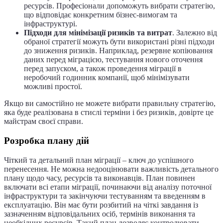
ресурсів. Професіонали допоможуть вибрати стратегію,
що відповідає конкретним бізнес-вимогам та
інфраструктурі.
Підходи для мінімізації ризиків та витрат
. Залежно від
обраної стратегії можуть бути використані різні підходи
до зниження ризиків. Наприклад, резервне копіювання
даних перед міграцією, тестування нового оточення
перед запуском, а також проведення міграції в
неробочий годинник компанії, щоб мінімізувати
можливі простої.
Якщо ви самостійно не можете вибрати правильну стратегію,
яка буде реалізована в стислі терміни і без ризиків, довірте це
майстрам своєї справи.
Розробка плану дій
Чіткий та детальний план міграції – ключ до успішного
перенесення. Не можна недооцінювати важливість детального
плану щодо часу, ресурсів та виконавців. План повинен
включати всі етапи міграції, починаючи від аналізу поточної
інфраструктури та закінчуючи тестуванням та введенням в
експлуатацію. Він має бути розбитий на чіткі завдання із
зазначенням відповідальних осіб, термінів виконання та
необхідних ресурсів. Такий план дозволяє контролювати