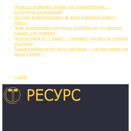
Правила цифрової гігієни для співробітників —
інструкція для компаній
Що таке відеоаналітика і як вона покращує роботу
бізнесу
Чому корпоративні ноутбуки потрібно обслуговувати
інакше, ніж домашні
Перенесення 1С у хмару — переваги, ризики та тонкощі
реалізації
Хмарна інфраструктура vs локальна — що вигідніше для
малого бізнесу
Категорії
Статті