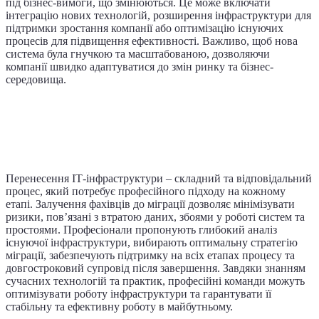
під бізнес-вимоги, що змінюються. Це може включати
інтеграцію нових технологій, розширення інфраструктури для
підтримки зростання компанії або оптимізацію існуючих
процесів для підвищення ефективності. Важливо, щоб нова
система була гнучкою та масштабованою, дозволяючи
компанії швидко адаптуватися до змін ринку та бізнес-
середовища.
Підбиття підсумків – ключові переваги
використання послуг професіоналів
для переїзду ІТ-інфраструктури
Перенесення ІТ-інфраструктури – складний та відповідальний
процес, який потребує професійного підходу на кожному
етапі. Залучення фахівців до міграції дозволяє мінімізувати
ризики, пов’язані з втратою даних, збоями у роботі систем та
простоями. Професіонали пропонують глибокий аналіз
існуючої інфраструктури, вибирають оптимальну стратегію
міграції, забезпечують підтримку на всіх етапах процесу та
довгостроковий супровід після завершення. Завдяки знанням
сучасних технологій та практик, професійні команди можуть
оптимізувати роботу інфраструктури та гарантувати її
стабільну та ефективну роботу в майбутньому.