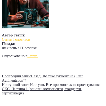
Автор статті
:
Семен Головльов
Посада
:
Фахівець з IT безпеки
Опубліковано в
Статті
Навігація записів
Попередній запис
Назад
Що таке аугментінг (Staff
Augmentation)?
Наступний запис
Наступн.
Все про монтаж та проектування
СКС. Частина 1 (основні компоненти, стандарти,
сертифікація)
Недавні записи