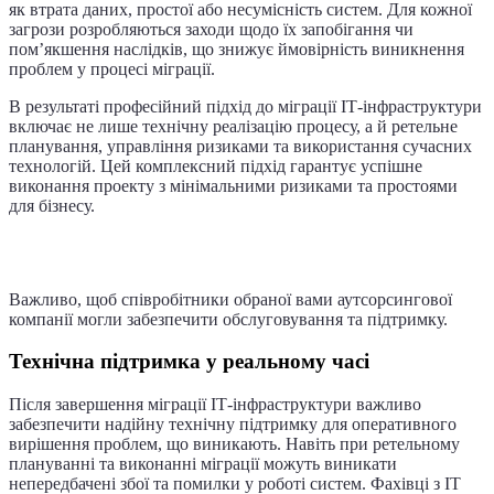
як втрата даних, простої або несумісність систем. Для кожної
загрози розробляються заходи щодо їх запобігання чи
пом’якшення наслідків, що знижує ймовірність виникнення
проблем у процесі міграції.
В результаті професійний підхід до міграції ІТ-інфраструктури
включає не лише технічну реалізацію процесу, а й ретельне
планування, управління ризиками та використання сучасних
технологій. Цей комплексний підхід гарантує успішне
виконання проекту з мінімальними ризиками та простоями
для бізнесу.
Підтримка та супровід після міграції
Важливо, щоб співробітники обраної вами аутсорсингової
компанії могли забезпечити обслуговування та підтримку.
Технічна підтримка у реальному часі
Після завершення міграції ІТ-інфраструктури важливо
забезпечити надійну технічну підтримку для оперативного
вирішення проблем, що виникають. Навіть при ретельному
плануванні та виконанні міграції можуть виникати
непередбачені збої та помилки у роботі систем. Фахівці з ІТ