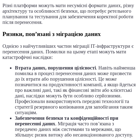
Різні платформи можуть мати несумісні формати даних, різну
архітектуру та особливості безпеки, що потребує ретельного
планування та тестування для забезпечення коректної роботи
після перенесення.
Ризики, пов’язані з міграцією даних
Однією з найчутливіших частин міграції ІТ-інфраструктури є
перенесення даних. Помилки на цьому етапі можуть мати
катастрофічні наслідки:
Втрата даних, порушення цілісності
. Навіть найменша
помилка в процесі перенесення даних може призвести
до їх втрати або порушення цілісності. Це може
позначитися на продуктивності компанії, а якщо йдеться
про важливі дані, такі як фінансові звіти або клієнтські
дані, наслідки можуть бути особливо серйозними.
Професіонали використовують передові технології та
стратегії резервного копіювання для запобігання таким
ситуаціям.
Забезпечення безпеки та конфіденційності при
перенесенні даних
. Міграція часто пов’язана з
передачею даних між системами та мережами, що
збільшує ризик витоку або несанкціонованого доступу.