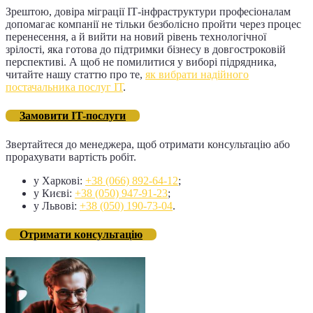
Зрештою, довіра міграції ІТ-інфраструктури професіоналам
допомагає компанії не тільки безболісно пройти через процес
перенесення, а й вийти на новий рівень технологічної
зрілості, яка готова до підтримки бізнесу в довгостроковій
перспективі. А щоб не помилитися у виборі підрядника,
читайте нашу статтю про те,
як вибрати надійного
постачальника послуг ІТ
.
Замовити IT-послуги
Звертайтеся до менеджера, щоб отримати консультацію або
прорахувати вартість робіт.
у Харкові:
+38 (066) 892-64-12
;
у Києві:
+38 (050) 947-91-23
;
у Львові:
+38 (050) 190-73-04
.
Отримати консультацію